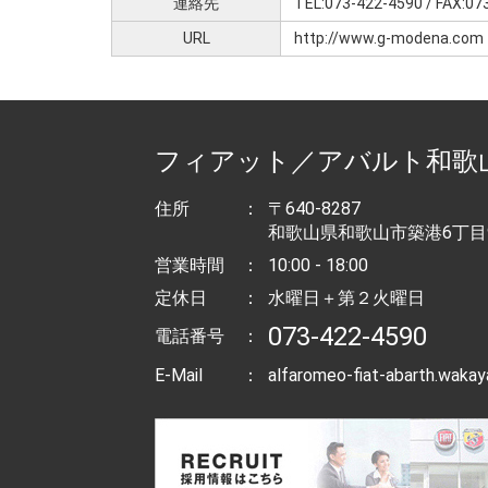
連絡先
TEL:073-422-4590 / FAX:07
URL
http://www.g-modena.com
フィアット／アバルト和歌
住所
：
〒640-8287
和歌山県和歌山市築港6丁目9
営業時間
：
10:00 - 18:00
定休日
：
水曜日＋第２火曜日
073-422-4590
電話番号
：
E-Mail
：
alfaromeo-fiat-abarth.wak