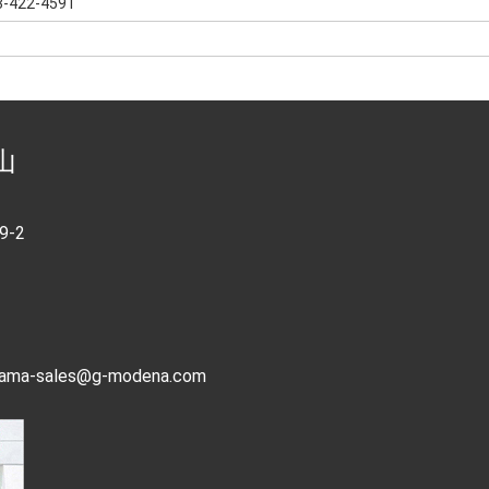
3-422-4591
山
-2
ayama-sales@g-modena.com